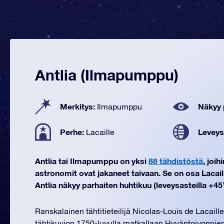
Antlia (Ilmapumppu)
Merkitys:
Näkyy 
Ilmapumppu
Perhe:
Leveys
Lacaille
Antlia tai Ilmapumppu on yksi
88 tähdistöstä
, joi
astronomit ovat jakaneet taivaan. Se on osa Lacail
Antlia näkyy parhaiten huhtikuu (leveysasteilla +45°
Ranskalainen tähtitieteilijä Nicolas-Louis de Lacaill
tähtikuvion 1750-luvulla matkallaan Hyväntoivonnie