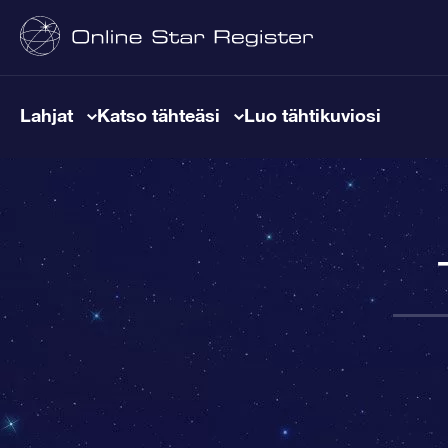
Lahjat
Katso tähteäsi
Luo tähtikuviosi