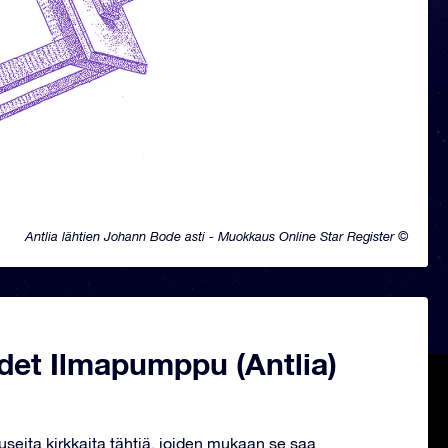
Antlia lähtien Johann Bode asti - Muokkaus Online Star Register ©
det Ilmapumppu (Antlia)
 useita kirkkaita tähtiä, joiden mukaan se saa