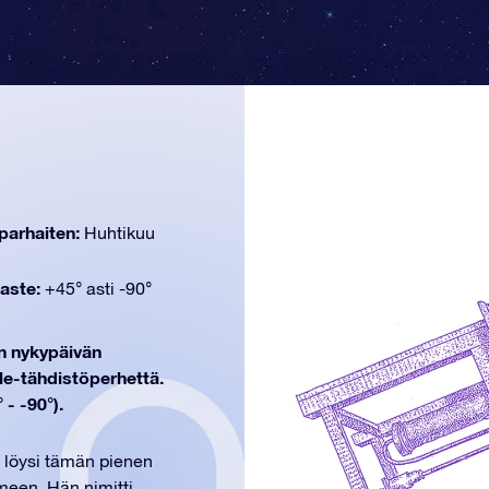
parhaiten:
Huhtikuu
aste:
+45° asti -90°
hin nykypäivän
le-tähdistöperhettä.
 - -90°).
e löysi tämän pienen
meen. Hän nimitti