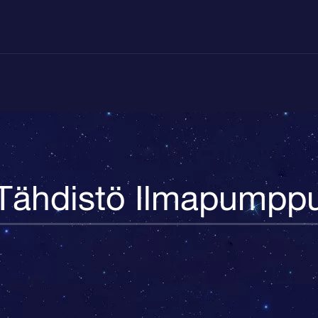
Tähdistö Ilmapumpp