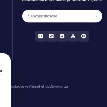
ng
r
tuuvapauslauseke
Yleiset ehdot
Sivukartta