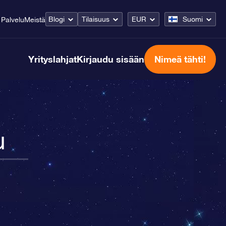
Blogi
Tilaisuus
EUR
Suomi
Palvelu
Meistä
Yrityslahjat
Kirjaudu sisään
Nimeä tähti!
u