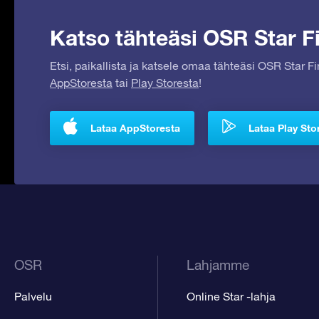
Katso tähteäsi OSR Star Fi
Etsi, paikallista ja katsele omaa tähteäsi OSR Star F
AppStoresta
tai
Play Storesta
!
Lataa AppStoresta
Lataa Play Sto
OSR
Lahjamme
Palvelu
Online Star -lahja