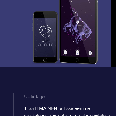
Uutiskirje
Tilaa ILMAINEN uutiskirjeemme
saadaksesi alennuksia ja tuotepäivityksiä