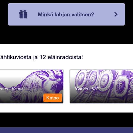
Minkä lahjan valitsen?
ähtikuviosta ja 12 eläinradoista!
rnus - Kauris
Carina - Köli
Katso