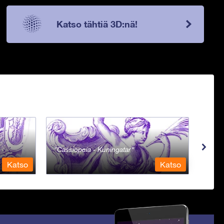
Katso tähtiä 3D:nä!
Cassiopeia - Kuningatar
Cent
Katso
Katso