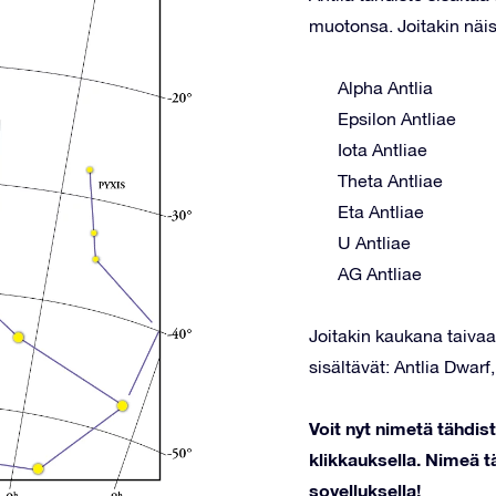
muotonsa. Joitakin näis
Alpha Antlia
Epsilon Antliae
Iota Antliae
Theta Antliae
Eta Antliae
U Antliae
AG Antliae
Joitakin kaukana taivaal
sisältävät: Antlia Dwarf
Voit nyt nimetä tähdis
klikkauksella. Nimeä tä
sovelluksella!