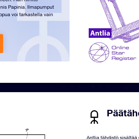
enis Papinia. Ilmapumput
mppua voi tarkastella vain
Päätäh
Antlia tähdistö sisältää