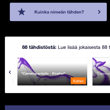
Kuinka nimeän tähden?
88 tähdistöstä:
Lue lisää jokaisesta 88 t
Camelopardalis - Kirahvi
Caprico
Katso
Katso