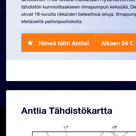
tähdistön kunnioittaakseen ilmapumpun keksijää, D
olivat 18-luvulla rikkaiden tieteellisiä leluja. Ilmapu
eteläisellä pallonpuoliskolla.
Nimeä tähti Antlia!
Alkaen 24 €
Antlia Tähdistökartta