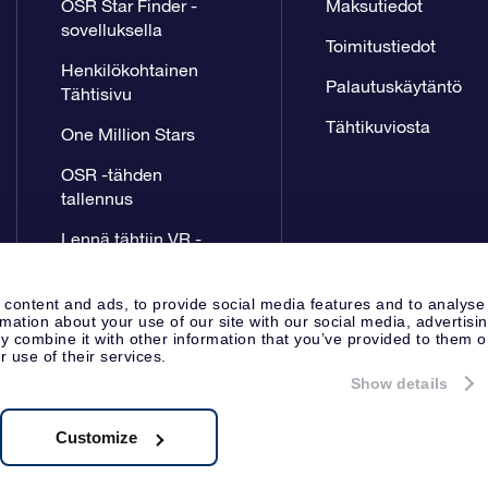
OSR Star Finder -
Maksutiedot
sovelluksella
Toimitustiedot
Henkilökohtainen
Palautuskäytäntö
Tähtisivu
Tähtikuviosta
One Million Stars
OSR -tähden
tallennus
Lennä tähtiin VR -
sovellus
 content and ads, to provide social media features and to analyse
rmation about your use of our site with our social media, advertisi
 combine it with other information that you’ve provided to them o
r use of their services.
Show details
Lehdistösivu
Tietosuoja ja vas
Apeldoorn, The Netherlands
8.62.722B01
Customize