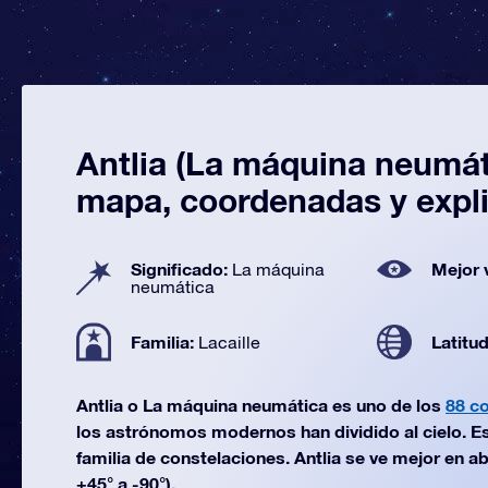
Antlia (La máquina neumáti
mapa, coordenadas y expl
Significado:
Mejor 
La máquina
neumática
Familia:
Latitu
Lacaille
Antlia o La máquina neumática es uno de los
88 c
los astrónomos modernos han dividido al cielo. Es 
familia de constelaciones. Antlia se ve mejor en abr
+45° a -90°).