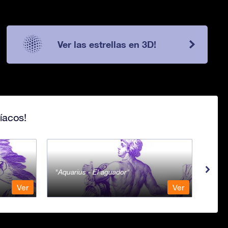
Ver las estrellas en 3D!
íacos!
Aquarius - El aguador
Ara -
Ver
Ver