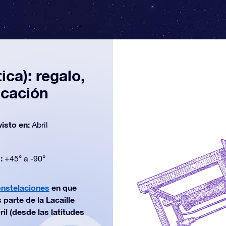
ca): regalo,
icación
visto en:
Abril
d:
+45° a -90°
onstelaciones
en que
parte de la Lacaille
il (desde las latitudes