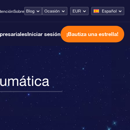
Blog
Ocasión
EUR
Español
tención
Sobre
presariales
Iniciar sesión
¡Bautiza una estrella!
eumática