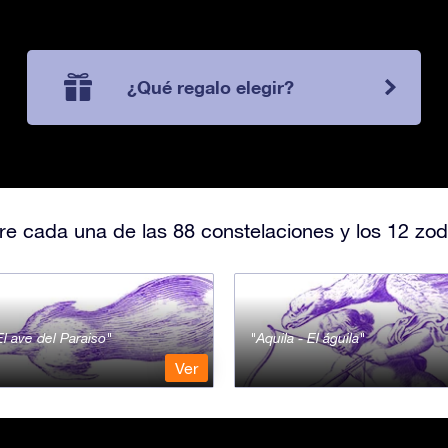
¿Qué regalo elegir?
e cada una de las 88 constelaciones y los 12 zod
l ave del Paraiso
Aquila - El águila
Ver