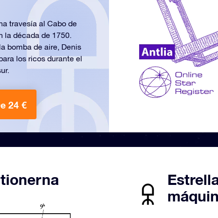
na travesía al Cabo de
n la década de 1750.
la bomba de aire, Denis
ara los ricos durante el
ur.
e 24 €
ationerna
Estrell
máquin