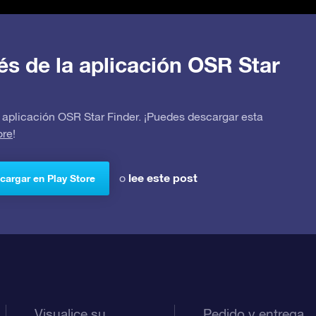
avés de la aplicación OSR Star
 la aplicación OSR Star Finder. ¡Puedes descargar esta
ore
!
lee este post
o
cargar en Play Store
Visualice su
Pedido y entrega