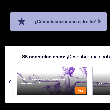
¿Cómo bautizar una estrella?
88 constelaciones:
¡Descubre más sobr
Andromeda - La princesa
encadenada
Apus - E
Ver
Ver