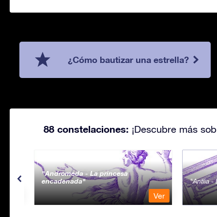
¿Cómo bautizar una estrella?
88 constelaciones:
¡Descubre más sobr
Andromeda - La princesa
encadenada
Antlia 
Ver
Ver