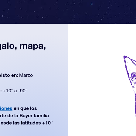
galo, mapa,
n
visto en:
Marzo
d:
+10° a -90°
ciones
en que los
te de la Bayer familia
esde las latitudes +10°