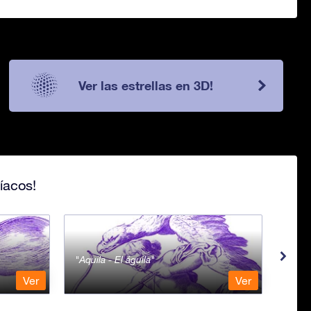
Ver las estrellas en 3D!
íacos!
Aquila - El águila
Aqua
Ver
Ver