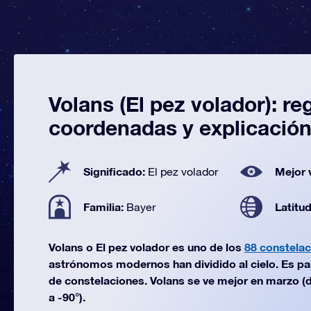
Volans (El pez volador): re
coordenadas y explicació
Significado:
Mejor 
El pez volador
Familia:
Latitu
Bayer
Volans o El pez volador es uno de los
88 constela
astrónomos modernos han dividido al cielo. Es par
de constelaciones. Volans se ve mejor en marzo (d
a -90°).