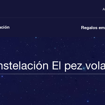
A
ación
Regalos em
stelación El pez vol