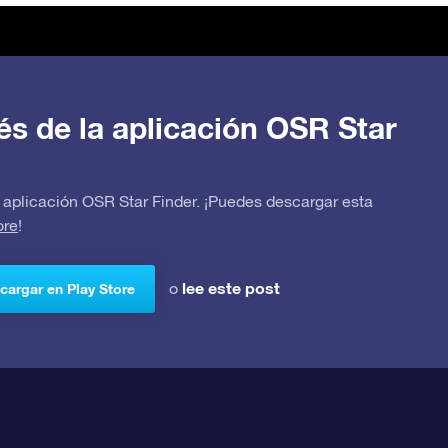
avés de la aplicación OSR Star
 la aplicación OSR Star Finder. ¡Puedes descargar esta
ore
!
lee este post
o
cargar en Play Store