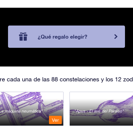
¿Qué regalo elegir?
e cada una de las 88 constelaciones y los 12 zod
- La máquina neumática
Apus - El ave del Paraiso
Ver