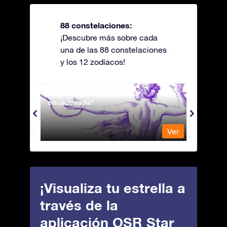
88 constelaciones:
¡Descubre más sobre cada
una de las 88 constelaciones
y los 12 zodíacos!
Andromeda - La princesa
Antli
encadenada
Ver
Ver
¡Visualiza tu estrella a
través de la
aplicación OSR Star