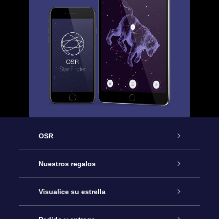
OSR
Atención
Nuestros regalos
Contáctanos
Regalo Estrella Online
Visualice su estrella
Blog
Paquete de Regalo OSR
Registro estelar