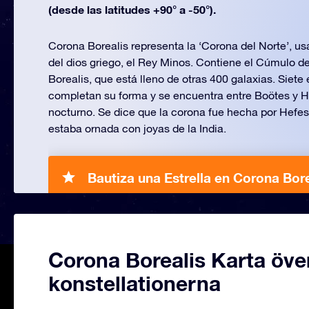
(desde las latitudes +90° a -50°).
Corona Borealis representa la ‘Corona del Norte’, usa
del dios griego, el Rey Minos. Contiene el Cúmulo d
Borealis, que está lleno de otras 400 galaxias. Siete 
completan su forma y se encuentra entre Boötes y Hé
nocturno. Se dice que la corona fue hecha por Hefesto
estaba ornada con joyas de la India.
Bautiza una Estrella en Corona Bore
Corona Borealis Karta öve
konstellationerna