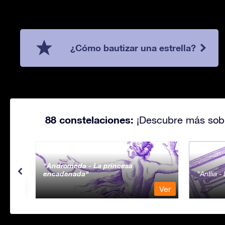
¿Cómo bautizar una estrella?
88 constelaciones:
¡Descubre más sobr
Andromeda - La princesa
encadenada
Antlia 
Ver
Ver