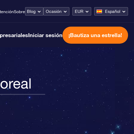
Blog
Ocasión
EUR
Español
tención
Sobre
presariales
Iniciar sesión
¡Bautiza una estrella!
oreal