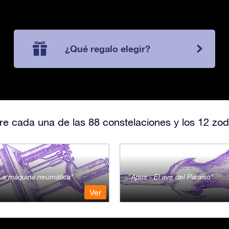
¿Qué regalo elegir?
e cada una de las 88 constelaciones y los 12 zod
- La máquina neumática
Apus - El ave del Paraiso
Ver