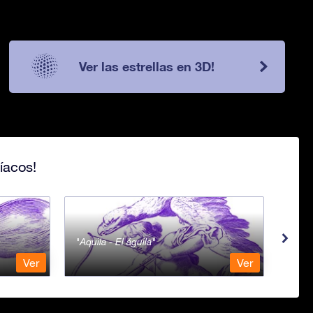
Ver las estrellas en 3D!
íacos!
Aquila - El águila
Aqua
Ver
Ver