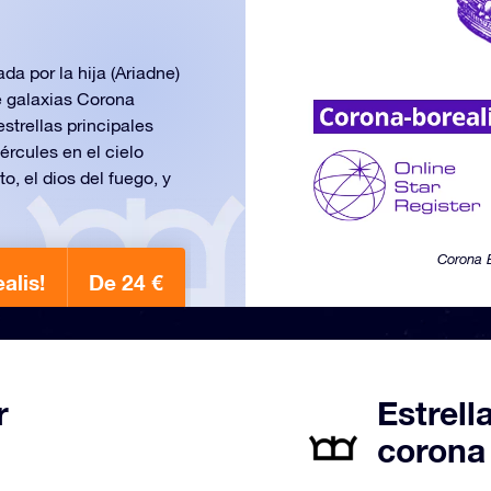
da por la hija (Ariadne)
e galaxias Corona
estrellas principales
rcules en el cielo
, el dios del fuego, y
Corona B
alis!
De 24 €
r
Estrell
corona 