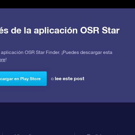
avés de la aplicación OSR Star
 la aplicación OSR Star Finder. ¡Puedes descargar esta
ore
!
lee este post
o
cargar en Play Store