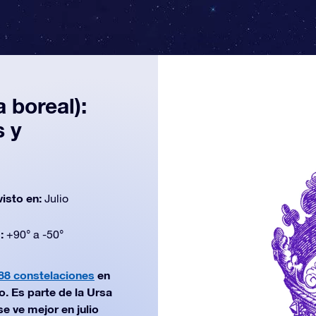
 boreal):
s y
visto en:
Julio
d:
+90° a -50°
88 constelaciones
en
. Es parte de la Ursa
e ve mejor en julio