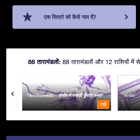
एक सितारे को कैसे नाम दें?
88 तारामंडलों:
88 तारामंडलों और 12 राशियों में से
Andromeda - ज़ंजीर में जकड़ी कुँवारी कन्या
Antlia - व
देखें
देखें