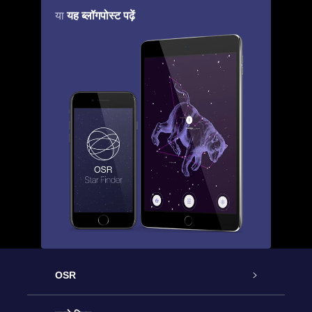
यह ब्लॉगपोस्ट पढ़ें
या
OSR