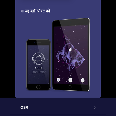
यह ब्लॉगपोस्ट पढ़ें
या
OSR