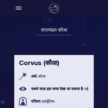
तारामंडल कौआ
Corvus (कौआ)
अर्थ:
कौआ
सबसे साफ़ इस समय देखा जा सकता है:
मई
परिवार:
हर्क्यूलिस