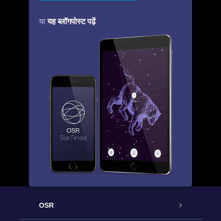
यह ब्लॉगपोस्ट पढ़ें
या
OSR