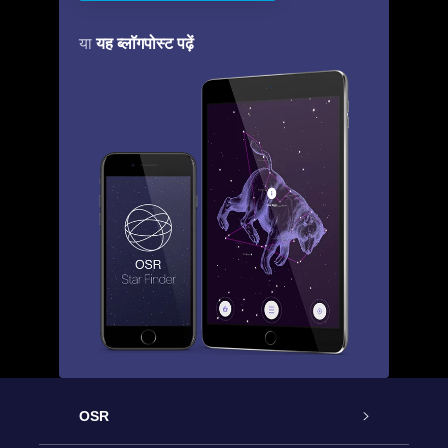
यह ब्लॉगपोस्ट पढ़ें
या
OSR