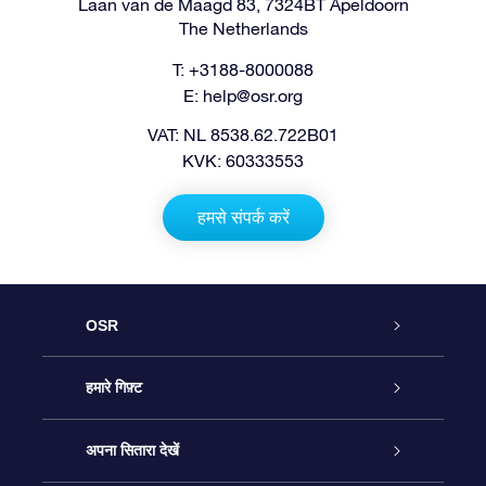
Laan van de Maagd 83, 7324BT Apeldoorn
The Netherlands
T: +3188-8000088
E:
help@osr.org
VAT: NL 8538.62.722B01
KVK: 60333553
हमसे संपर्क करें
OSR
ग्राहक सेवा
हमारे गिफ़्ट
हमसे संपर्क करें
ऑनलाइन स्टार गिफ़्ट
अपना सितारा देखें