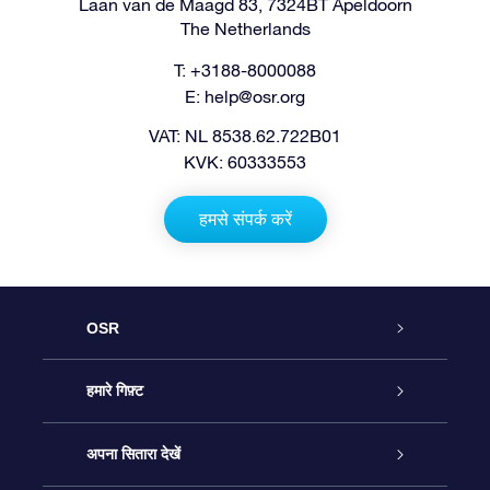
Laan van de Maagd 83, 7324BT Apeldoorn
The Netherlands
T: +3188-8000088
E:
help@osr.org
VAT: NL 8538.62.722B01
KVK: 60333553
हमसे संपर्क करें
OSR
ग्राहक सेवा
हमारे गिफ़्ट
हमसे संपर्क करें
ऑनलाइन स्टार गिफ़्ट
अपना सितारा देखें