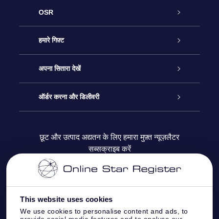
OSR
ग्राहक सेवा
हमारे गिफ़्ट
हमसे संपर्क करें
ऑनलाइन स्टार गिफ़्ट
अपना सितारा देखें
ब्लॉग
OSR गिफ़्ट पैक
स्टार रजिस्टर
ऑर्डर करना और डिलीवरी
अक्सर पूछे जाने वाले प्रश्न
सुपर स्टार गिफ़्ट
OSR स्टार फाइन्डर ऐप के
ग्राहक लॉगिन
छूट और उत्पाद अद्यतन के लिए हमारा मुफ़्त न्यूज़लैटर
सब्सक्राइब करें
रिव्यू
OSR गिफ़्ट कार्ड
स्टार पेज को अपनी पसंद के मुताबिक तैयार करें
भुगतान जानकारी
कॉर्पोरेट उपहार
वन मिलियन स्टार्स
शिपिंग जानकारी
This website uses cookies
OSR स्टार सेवर
वापिसी नीति
We use cookies to personalise content and ads, to
provide social media features and to analyse our