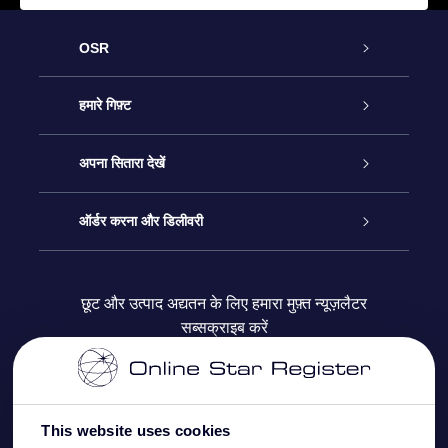
OSR
ग्राहक सेवा
हमारे गिफ़्ट
हमसे संपर्क करें
ऑनलाइन स्टार गिफ़्ट
अपना सितारा देखें
ब्लॉग
OSR गिफ़्ट पैक
स्टार रजिस्टर
ऑर्डर करना और डिलीवरी
अक्सर पूछे जाने वाले प्रश्न
सुपर स्टार गिफ़्ट
OSR स्टार फाइन्डर ऐप के
ग्राहक लॉगिन
छूट और उत्पाद अद्यतन के लिए हमारा मुफ़्त न्यूज़लैटर
सब्सक्राइब करें
रिव्यू
OSR गिफ़्ट कार्ड
स्टार पेज को अपनी पसंद के मुताबिक तैयार करें
भुगतान जानकारी
कॉर्पोरेट उपहार
वन मिलियन स्टार्स
शिपिंग जानकारी
This website uses cookies