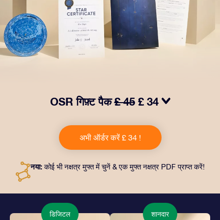
OSR गिफ़्ट पैक
£ 45
£ 34
हमारे OSR गिफ़्ट पैक से आँखों में चमक लाएं! इस उपहार में एक ख़ूबसूरत
लिफ़ाफ़ा, आपकी पसंद से तैयार दस्तावेज़, साथ ही डिजिटल दस्तावेज़
अभी ऑर्डर करें £ 34 !
और हमारे ऐप्स का मुफ़्त इस्तेमाल शामिल है। यह दोस्तों और प्रियजनों को
एक हमेशा बरक़रार रहने वाला उपहार पेश करने का जादुई तरीक़ा है।
नया:
कोई भी नक्षत्र मुफ्त में चुनें & एक मुफ्त नक्षत्र PDF प्राप्त करें!
डिजिटल
शानदार