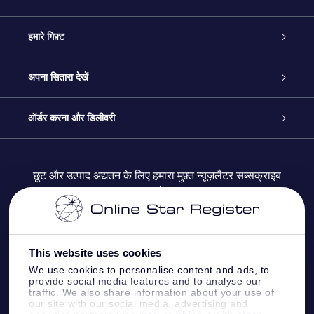
ग्राहक सेवा
हमारे गिफ़्ट
हमसे संपर्क करें
ऑनलाइन स्टार गिफ़्ट
अपना सितारा देखें
ब्लॉग
OSR गिफ़्ट पैक
स्टार रजिस्टर
ऑर्डर करना और डिलीवरी
अक्सर पूछे जाने वाले प्रश्न
सुपर स्टार गिफ़्ट
OSR स्टार फाइन्डर ऐप के
ग्राहक लॉगिन
छूट और उत्पाद अद्यतन के लिए हमारा मुफ़्त न्यूज़लैटर सब्सक्राइब
करें
रिव्यू
OSR गिफ़्ट कार्ड
स्टार पेज को अपनी पसंद के मुताबिक तैयार करें
भुगतान जानकारी
कॉर्पोरेट उपहार
वन मिलियन स्टार्स
शिपिंग जानकारी
This website uses cookies
We use cookies to personalise content and ads, to
OSR स्टार सेवर
वापिसी नीति
provide social media features and to analyse our
traffic. We also share information about your use of
our site with our social media, advertising and