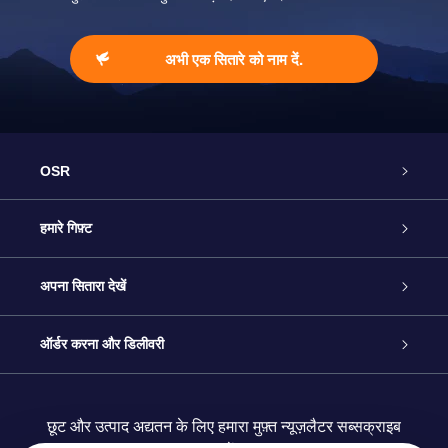
अभी एक सितारे को नाम दें.
OSR
ग्राहक सेवा
हमारे गिफ़्ट
हमसे संपर्क करें
ऑनलाइन स्टार गिफ़्ट
अपना सितारा देखें
ब्लॉग
OSR गिफ़्ट पैक
स्टार रजिस्टर
ऑर्डर करना और डिलीवरी
अक्सर पूछे जाने वाले प्रश्न
सुपर स्टार गिफ़्ट
OSR स्टार फाइन्डर ऐप के
ग्राहक लॉगिन
छूट और उत्पाद अद्यतन के लिए हमारा मुफ़्त न्यूज़लैटर सब्सक्राइब