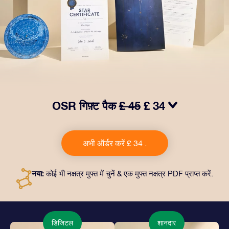
OSR गिफ़्ट पैक
£ 45
£ 34
हमारे OSR गिफ़्ट पैक से आँखों में चमक लाएं. इस उपहार में एक ख़ूबसूरत
लिफ़ाफ़ा, आपकी पसंद से तैयार दस्तावेज़, साथ ही डिजिटल दस्तावेज़
अभी ऑर्डर करें £ 34 .
और हमारे ऐप्स का मुफ़्त इस्तेमाल शामिल है। यह दोस्तों और प्रियजनों को
एक हमेशा बरक़रार रहने वाला उपहार पेश करने का जादुई तरीक़ा है।
नया:
कोई भी नक्षत्र मुफ्त में चुनें & एक मुफ्त नक्षत्र PDF प्राप्त करें.
डिजिटल
शानदार