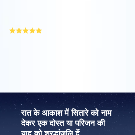
माता दिवस अपनी माँ को कोई विशेष उपहार देने का अवसर है। विशेष
रूप से उनके लिए, मैं माता दिवस के लिए कोई ऐसा उपहार खोजने गई जो
वास्तव में अनूठा हो। इसलिए, इस वर्ष मेरा उपहार फूलों का एक बुके था
जिसे मैंने ऑनलाइन स्टार रजिस्टर से बढ़िया उपहार पैक पर लगाया।
ऐप स्टोर (आईओएस)
प्ले स्टोर (एंड्रॉयड)
मौलिक माता दिवस उपहार
हर वर्ष कोई मौलिक माता दिवस उपहार खोजना एक वास्तविक काम
होता है। OSR में आप किसी सितारे के अनूठे निर्देशांको को ‘माँ ‘ (या
सास) का नाम दे सकते हैं। यह बहुत आसान है. उपहार पैक में सितारे के
अनूठे निर्देशांकों को दिखाने वाला प्रमाणपत्र होता है। मेरी माँ को
इसलिए माता दिवस के इस गजब के उपहार पर सुखद आश्चर्य हुआ.
रात के आकाश में सितारे को नाम
देकर एक दोस्त या परिजन की
याद को श्रद्धांजलि दें