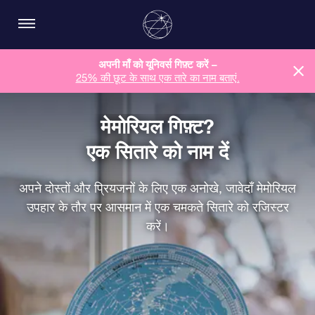
अपनी माँ को यूनिवर्स गिफ़्ट करें –
25% की छूट के साथ एक तारे का नाम बताएं.
मेमोरियल गिफ़्ट?
एक सितारे को नाम दें
अपने दोस्तों और प्रियजनों के लिए एक अनोखे, जावेदाँ मेमोरियल
उपहार के तौर पर आसमान में एक चमकते सितारे को रजिस्टर
करें।