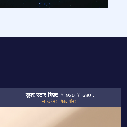
सुपर स्टार गिफ़्ट
.
￥ 920
￥ 690
लग्ज़ूरियस गिफ़्ट बॉक्स