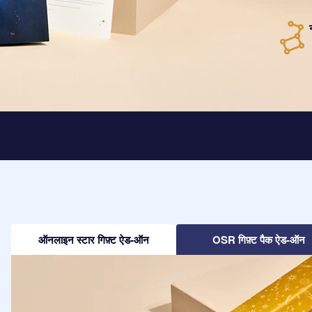
ऑनलाइन स्टार गिफ़्ट ऐड-ऑन
OSR गिफ़्ट पैक ऐड-ऑन