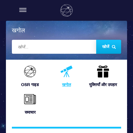
खगोल
खोजें
OSR गाइड
खगोल
युक्तियाँ और उपहार
समाचार