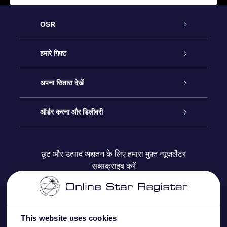
OSR
ग्राहक सेवा
हमारे गिफ़्ट
हमसे संपर्क करें
ऑनलाइन स्टार गिफ़्ट
अपना सितारा देखें
ब्लॉग
OSR गिफ़्ट पैक
स्टार रजिस्टर
ऑर्डर करना और डिलीवरी
अक्सर पूछे जाने वाले प्रश्न
सुपर स्टार गिफ़्ट
OSR स्टार फाइन्डर ऐप के
ग्राहक लॉगिन
छूट और उत्पाद अद्यतन के लिए हमारा मुफ़्त न्यूज़लैटर
सब्सक्राइब करें
रिव्यू
OSR गिफ़्ट कार्ड
स्टार पेज को अपनी पसंद के मुताबिक तैयार करें
भुगतान जानकारी
कॉर्पोरेट उपहार
वन मिलियन स्टार्स
शिपिंग जानकारी
This website uses cookies