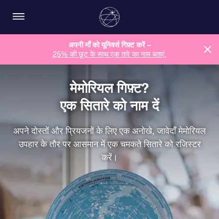
अपनी माँ को यूनिवर्स गिफ़्ट करें –
25% की छूट के साथ एक तारे का नाम बताएं.
मेमोरियल गिफ़्ट?
एक सितारे को नाम दें
अपने दोस्तों और प्रियजनों के लिए एक अनोखे, जावेदाँ मेमोरियल
उपहार के तौर पर आसमान में एक चमकते सितारे को रजिस्टर
करें।