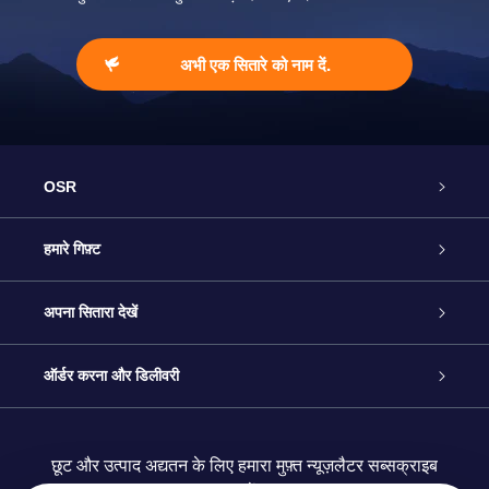
अभी एक सितारे को नाम दें.
OSR
ग्राहक सेवा
हमारे गिफ़्ट
हमसे संपर्क करें
ऑनलाइन स्टार गिफ़्ट
अपना सितारा देखें
ब्लॉग
OSR गिफ़्ट पैक
स्टार रजिस्टर
ऑर्डर करना और डिलीवरी
अक्सर पूछे जाने वाले प्रश्न
सुपर स्टार गिफ़्ट
OSR स्टार फाइन्डर ऐप के
ग्राहक लॉगिन
छूट और उत्पाद अद्यतन के लिए हमारा मुफ़्त न्यूज़लैटर सब्सक्राइब