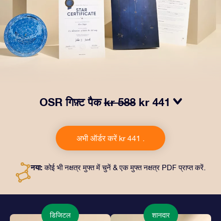
OSR गिफ़्ट पैक
kr 588
kr 441
हमारे OSR गिफ़्ट पैक से आँखों में चमक लाएं. इस उपहार में एक ख़ूबसूरत
लिफ़ाफ़ा, आपकी पसंद से तैयार दस्तावेज़, साथ ही डिजिटल दस्तावेज़
अभी ऑर्डर करें kr 441 .
और हमारे ऐप्स का मुफ़्त इस्तेमाल शामिल है। यह दोस्तों और प्रियजनों को
एक हमेशा बरक़रार रहने वाला उपहार पेश करने का जादुई तरीक़ा है।
नया:
कोई भी नक्षत्र मुफ्त में चुनें & एक मुफ्त नक्षत्र PDF प्राप्त करें.
डिजिटल
शानदार