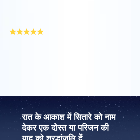
माता दिवस अपनी माँ को कोई विशेष उपहार देने का अवसर है। विशेष
रूप से उनके लिए, मैं माता दिवस के लिए कोई ऐसा उपहार खोजने गई जो
वास्तव में अनूठा हो। इसलिए, इस वर्ष मेरा उपहार फूलों का एक बुके था
जिसे मैंने ऑनलाइन स्टार रजिस्टर से बढ़िया उपहार पैक पर लगाया।
ऐप स्टोर (आईओएस)
प्ले स्टोर (एंड्रॉयड)
मौलिक माता दिवस उपहार
हर वर्ष कोई मौलिक माता दिवस उपहार खोजना एक वास्तविक काम
होता है। OSR में आप किसी सितारे के अनूठे निर्देशांको को ‘माँ ‘ (या
सास) का नाम दे सकते हैं। यह बहुत आसान है. उपहार पैक में सितारे के
अनूठे निर्देशांकों को दिखाने वाला प्रमाणपत्र होता है। मेरी माँ को
इसलिए माता दिवस के इस गजब के उपहार पर सुखद आश्चर्य हुआ.
रात के आकाश में सितारे को नाम
देकर एक दोस्त या परिजन की
याद को श्रद्धांजलि दें