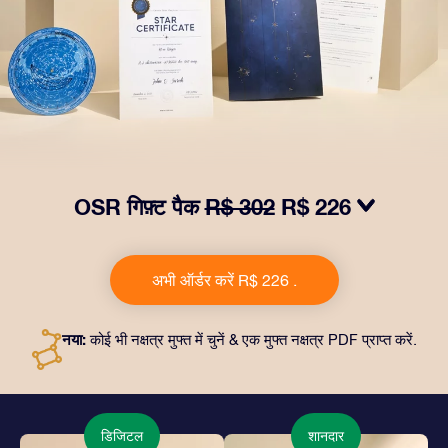
OSR गिफ़्ट पैक
R$ 302
R$ 226
हमारे OSR गिफ़्ट पैक से आँखों में चमक लाएं. इस उपहार में एक ख़ूबसूरत
लिफ़ाफ़ा, आपकी पसंद से तैयार दस्तावेज़, साथ ही डिजिटल दस्तावेज़
अभी ऑर्डर करें R$ 226 .
और हमारे ऐप्स का मुफ़्त इस्तेमाल शामिल है। यह दोस्तों और प्रियजनों को
एक हमेशा बरक़रार रहने वाला उपहार पेश करने का जादुई तरीक़ा है।
नया:
कोई भी नक्षत्र मुफ्त में चुनें & एक मुफ्त नक्षत्र PDF प्राप्त करें.
डिजिटल
शानदार