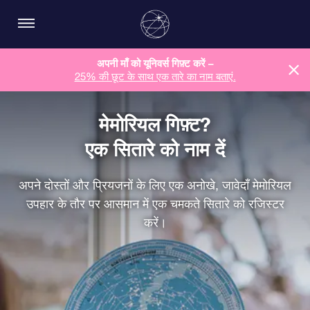
अपनी माँ को यूनिवर्स गिफ़्ट करें –
25% की छूट के साथ एक तारे का नाम बताएं.
मेमोरियल गिफ़्ट?
एक सितारे को नाम दें
अपने दोस्तों और प्रियजनों के लिए एक अनोखे, जावेदाँ मेमोरियल
उपहार के तौर पर आसमान में एक चमकते सितारे को रजिस्टर
करें।