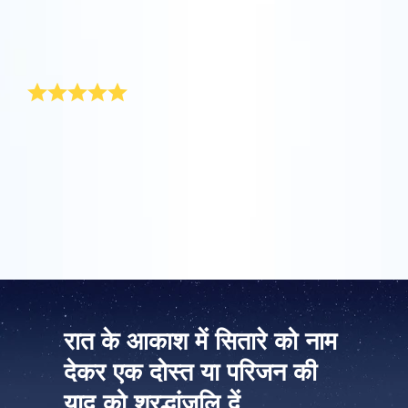
माता दिवस अपनी माँ को कोई विशेष उपहार देने का अवसर है। विशेष
रूप से उनके लिए, मैं माता दिवस के लिए कोई ऐसा उपहार खोजने गई जो
वास्तव में अनूठा हो। इसलिए, इस वर्ष मेरा उपहार फूलों का एक बुके था
जिसे मैंने ऑनलाइन स्टार रजिस्टर से बढ़िया उपहार पैक पर लगाया।
ऐप स्टोर (आईओएस)
प्ले स्टोर (एंड्रॉयड)
मौलिक माता दिवस उपहार
हर वर्ष कोई मौलिक माता दिवस उपहार खोजना एक वास्तविक काम
होता है। OSR में आप किसी सितारे के अनूठे निर्देशांको को ‘माँ ‘ (या
सास) का नाम दे सकते हैं। यह बहुत आसान है. उपहार पैक में सितारे के
अनूठे निर्देशांकों को दिखाने वाला प्रमाणपत्र होता है। मेरी माँ को
इसलिए माता दिवस के इस गजब के उपहार पर सुखद आश्चर्य हुआ.
रात के आकाश में सितारे को नाम
देकर एक दोस्त या परिजन की
याद को श्रद्धांजलि दें