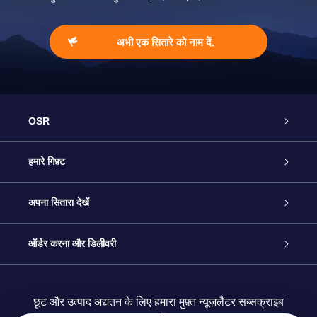
अभी एक सितारे को नाम दें.
OSR
ग्राहक सेवा
हमारे गिफ़्ट
हमसे संपर्क करें
ऑनलाइन स्टार गिफ़्ट
अपना सितारा देखें
ब्लॉग
OSR गिफ़्ट पैक
स्टार रजिस्टर
ऑर्डर करना और डिलीवरी
अक्सर पूछे जाने वाले प्रश्न
सुपर स्टार गिफ़्ट
OSR स्टार फाइन्डर ऐप के
ग्राहक लॉगिन
छूट और उत्पाद अद्यतन के लिए हमारा मुफ़्त न्यूज़लैटर सब्सक्राइब