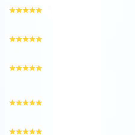
ख़ूबसूरत तोहफ़ा
वी.आर. में इस यूनिवर्स के बारे में जानें
बहुत ही ख़ूबसूरत तोहफ़ा! यह मेरे बॉयफ़्रेंड के लिए उपहार था जो हाई
स्कूल से ग्रैजुएट कर रहा था।
ऐप स्टोर (आईओएस)
प्ले स्टोर (एंड्रॉयड)
फिर से ख़रीदना है
सब कुछ बहुत ही सही था! बेटी के लिए शानदार और प्यारा उपहार। यहाँ
से दोबारा ज़रूर ख़रीदेंगे!
उसे सच में बहुत पसंद आया
मैंने ग्रेजुएशन उपहार के रूप में अपने बॉयफ़्रेंड को दिया। उसे बहुत ही
पसंद आया! उसने फ़ौरन ऐप डाउनलोड किया और अपने स्टार को
लोकेट किया।
उसके लिए एकदम सही उपहार
मेरे बेटे के ग्रेजुएशन के लिए, मैंने उसे एक स्टार गिफ़्ट किया। उसके
लिए एकदम सही उपहार! धन्यवाद!
मेरी गर्लफ़्रेंड के लिए उपहार