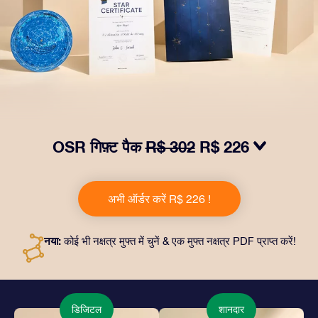
OSR गिफ़्ट पैक
R$ 302
R$ 226
हमारे OSR गिफ़्ट पैक से आँखों में चमक लाएं! इस उपहार में एक ख़ूबसूरत
लिफ़ाफ़ा, आपकी पसंद से तैयार दस्तावेज़, साथ ही डिजिटल दस्तावेज़
अभी ऑर्डर करें R$ 226 !
और हमारे ऐप्स का मुफ़्त इस्तेमाल शामिल है। यह दोस्तों और प्रियजनों को
एक हमेशा बरक़रार रहने वाला उपहार पेश करने का जादुई तरीक़ा है।
नया:
कोई भी नक्षत्र मुफ्त में चुनें & एक मुफ्त नक्षत्र PDF प्राप्त करें!
डिजिटल
शानदार