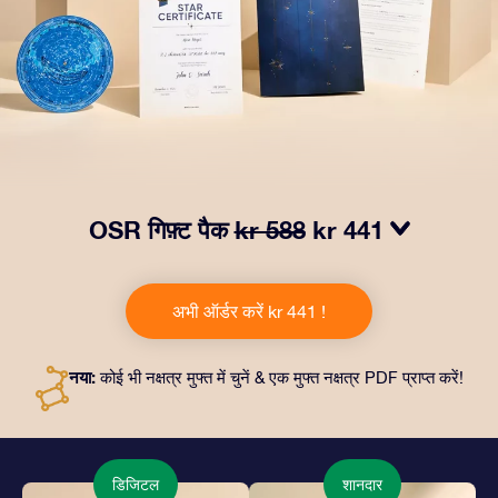
OSR गिफ़्ट पैक
kr 588
kr 441
हमारे OSR गिफ़्ट पैक से आँखों में चमक लाएं! इस उपहार में एक ख़ूबसूरत
लिफ़ाफ़ा, आपकी पसंद से तैयार दस्तावेज़, साथ ही डिजिटल दस्तावेज़
अभी ऑर्डर करें kr 441 !
और हमारे ऐप्स का मुफ़्त इस्तेमाल शामिल है। यह दोस्तों और प्रियजनों को
एक हमेशा बरक़रार रहने वाला उपहार पेश करने का जादुई तरीक़ा है।
नया:
कोई भी नक्षत्र मुफ्त में चुनें & एक मुफ्त नक्षत्र PDF प्राप्त करें!
डिजिटल
शानदार