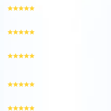
ख़ूबसूरत तोहफ़ा
वी.आर. में इस यूनिवर्स के बारे में जानें
बहुत ही ख़ूबसूरत तोहफ़ा! यह मेरे बॉयफ़्रेंड के लिए उपहार था जो हाई
स्कूल से ग्रैजुएट कर रहा था।
ऐप स्टोर (आईओएस)
प्ले स्टोर (एंड्रॉयड)
फिर से ख़रीदना है
सब कुछ बहुत ही सही था! बेटी के लिए शानदार और प्यारा उपहार। यहाँ
से दोबारा ज़रूर ख़रीदेंगे!
उसे सच में बहुत पसंद आया
मैंने ग्रेजुएशन उपहार के रूप में अपने बॉयफ़्रेंड को दिया। उसे बहुत ही
पसंद आया! उसने फ़ौरन ऐप डाउनलोड किया और अपने स्टार को
लोकेट किया।
उसके लिए एकदम सही उपहार
मेरे बेटे के ग्रेजुएशन के लिए, मैंने उसे एक स्टार गिफ़्ट किया। उसके
लिए एकदम सही उपहार! धन्यवाद!
मेरी गर्लफ़्रेंड के लिए उपहार