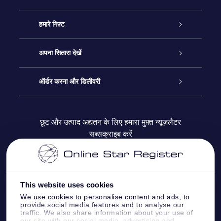
ग्राहक सेवा
हमारे गिफ़्ट
हमसे संपर्क करें
ऑनलाइन स्टार गिफ़्ट
अपना सितारा देखें
ब्लॉग
OSR गिफ़्ट पैक
स्टार रजिस्टर
ऑर्डर करना और डिलीवरी
अक्सर पूछे जाने वाले प्रश्न
सुपर स्टार गिफ़्ट
OSR स्टार फाइन्डर ऐप के
ग्राहक लॉगिन
छूट और उत्पाद अद्यतन के लिए हमारा मुफ़्त न्यूज़लैटर
सब्सक्राइब करें
रिव्यू
OSR गिफ़्ट कार्ड
स्टार पेज को अपनी पसंद के मुताबिक तैयार करें
भुगतान जानकारी
कॉर्पोरेट उपहार
वन मिलियन स्टार्स
शिपिंग जानकारी
This website uses cookies
OSR स्टार सेवर
वापिसी नीति
We use cookies to personalise content and ads, to
provide social media features and to analyse our
traffic. We also share information about your use of
our site with our social media, advertising and