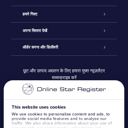
ग्राहक सेवा
हमारे गिफ़्ट
हमसे संपर्क करें
ऑनलाइन स्टार गिफ़्ट
अपना सितारा देखें
ब्लॉग
OSR गिफ़्ट पैक
स्टार रजिस्टर
ऑर्डर करना और डिलीवरी
अक्सर पूछे जाने वाले प्रश्न
सुपर स्टार गिफ़्ट
OSR स्टार फाइन्डर ऐप के
ग्राहक लॉगिन
छूट और उत्पाद अद्यतन के लिए हमारा मुफ़्त न्यूज़लैटर
सब्सक्राइब करें
रिव्यू
OSR गिफ़्ट कार्ड
स्टार पेज को अपनी पसंद के मुताबिक तैयार करें
भुगतान जानकारी
कॉर्पोरेट उपहार
वन मिलियन स्टार्स
शिपिंग जानकारी
This website uses cookies
OSR स्टार सेवर
वापिसी नीति
We use cookies to personalise content and ads, to
provide social media features and to analyse our
traffic. We also share information about your use of
our site with our social media, advertising and