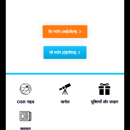
ऐप स्टोर (आईओएस)
प्ले स्टोर (एंड्रॉयड)
OSR गाइड
खगोल
युक्तियाँ और उपहार
समाचार