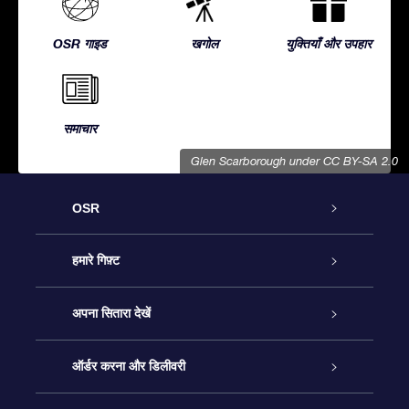
OSR गाइड
खगोल
युक्तियाँ और उपहार
समाचार
Glen Scarborough
under CC BY-SA 2.0
OSR
ग्राहक सेवा
हमारे गिफ़्ट
हमसे संपर्क करें
ऑनलाइन स्टार गिफ़्ट
अपना सितारा देखें
ब्लॉग
OSR गिफ़्ट पैक
स्टार रजिस्टर
ऑर्डर करना और डिलीवरी