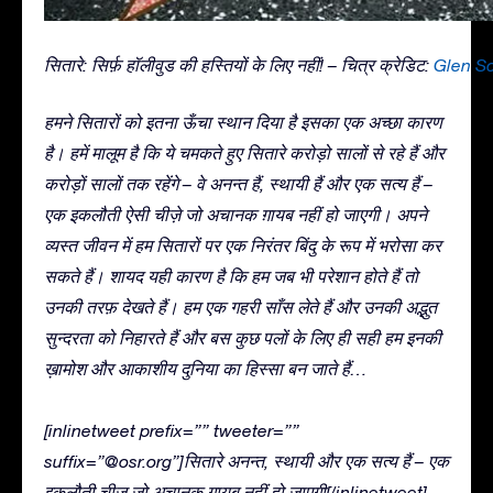
सितारे: सिर्फ़ हॉलीवुड की हस्तियों के लिए नहीं! – चित्र क्रेडिट:
Glen S
हमने सितारों को इतना ऊँचा स्थान दिया है इसका एक अच्छा कारण
है। हमें मालूम है कि ये चमकते हुए सितारे करोड़ो सालों से रहे हैं और
करोड़ों सालों तक रहेंगे – वे अनन्त हैं, स्थायी हैं और एक सत्य हैं –
एक इकलौती ऐसी चीज़े जो अचानक ग़ायब नहीं हो जाएगी। अपने
व्यस्त जीवन में हम सितारों पर एक निरंतर बिंदु के रूप में भरोसा कर
सकते हैं। शायद यही कारण है कि हम जब भी परेशान होते हैं तो
उनकी तरफ़ देखते हैं। हम एक गहरी साँस लेते हैं और उनकी अद्भुत
सुन्दरता को निहारते हैं और बस कुछ पलों के लिए ही सही हम इनकी
ख़ामोश और आकाशीय दुनिया का हिस्सा बन जाते हैं…
[inlinetweet prefix=”” tweeter=””
suffix=”@osr.org”]सितारे अनन्त, स्थायी और एक सत्य हैं – एक
इकलौती चीज़ जो अचानक ग़ायब नहीं हो जाएगी[/inlinetweet]