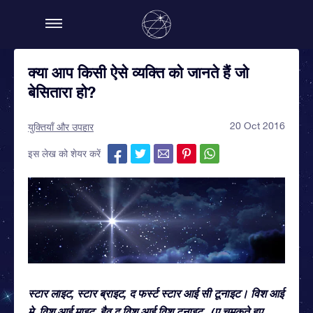
क्या आप किसी ऐसे व्यक्ति को जानते हैं जो
बेसितारा हो?
20 Oct 2016
युक्तियाँ और उपहार
इस लेख को शेयर करें
स्टार लाइट, स्टार ब्राइट, द फर्स्ट स्टार आई सी टूनाइट। विश आई
मे, विश आई माइट, हैव द विश आई विश टूनाइट...(ए चमकते हुए