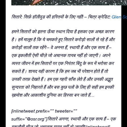
सितारे: सिर्फ़ हॉलीवुड की हस्तियों के लिए नहीं! – चित्र क्रेडिट:
Glen S
हमने सितारों को इतना ऊँचा स्थान दिया है इसका एक अच्छा कारण
है। हमें मालूम है कि ये चमकते हुए सितारे करोड़ो सालों से रहे हैं और
करोड़ों सालों तक रहेंगे – वे अनन्त हैं, स्थायी हैं और एक सत्य हैं –
एक इकलौती ऐसी चीज़े जो अचानक ग़ायब नहीं हो जाएगी। अपने
व्यस्त जीवन में हम सितारों पर एक निरंतर बिंदु के रूप में भरोसा कर
सकते हैं। शायद यही कारण है कि हम जब भी परेशान होते हैं तो
उनकी तरफ़ देखते हैं। हम एक गहरी साँस लेते हैं और उनकी अद्भुत
सुन्दरता को निहारते हैं और बस कुछ पलों के लिए ही सही हम इनकी
ख़ामोश और आकाशीय दुनिया का हिस्सा बन जाते हैं…
[inlinetweet prefix=”” tweeter=””
suffix=”@osr.org”]सितारे अनन्त, स्थायी और एक सत्य हैं – एक
इकलौती चीज़ जो अचानक ग़ायब नहीं हो जाएगी[/inlinetweet]