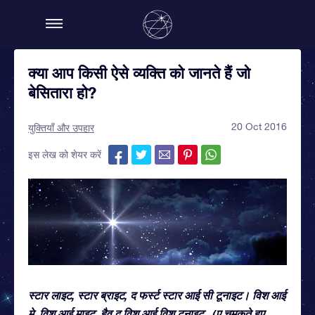
क्या आप किसी ऐसे व्यक्ति को जानते हैं जो
बेसितारा हो?
20 Oct 2016
युक्तियाँ और उपहार
इस लेख को शेयर करें
स्टार लाइट, स्टार ब्राइट, द फर्स्ट स्टार आई सी टूनाइट। विश आई
मे, विश आई माइट, हैव द विश आई विश टूनाइट...(ए चमकते हुए