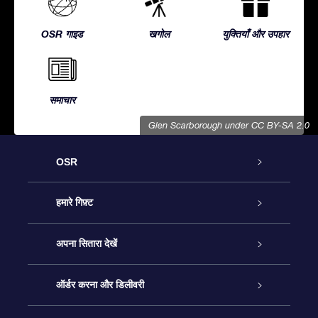
OSR गाइड
खगोल
युक्तियाँ और उपहार
समाचार
Glen Scarborough
under CC BY-SA 2.0
OSR
ग्राहक सेवा
हमारे गिफ़्ट
हमसे संपर्क करें
ऑनलाइन स्टार गिफ़्ट
अपना सितारा देखें
ब्लॉग
OSR गिफ़्ट पैक
स्टार रजिस्टर
ऑर्डर करना और डिलीवरी