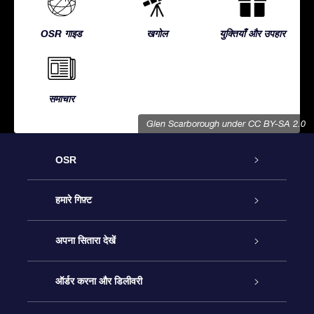
OSR गाइड
खगोल
युक्तियाँ और उपहार
समाचार
Glen Scarborough
under CC BY-SA 2.0
OSR
ग्राहक सेवा
हमारे गिफ़्ट
हमसे संपर्क करें
ऑनलाइन स्टार गिफ़्ट
अपना सितारा देखें
ब्लॉग
OSR गिफ़्ट पैक
स्टार रजिस्टर
ऑर्डर करना और डिलीवरी