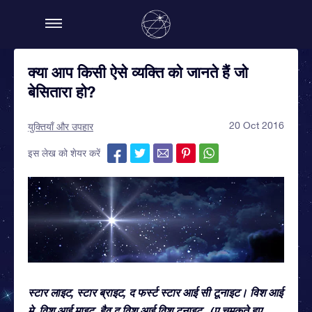
क्या आप किसी ऐसे व्यक्ति को जानते हैं जो
बेसितारा हो?
20 Oct 2016
युक्तियाँ और उपहार
इस लेख को शेयर करें
स्टार लाइट, स्टार ब्राइट, द फर्स्ट स्टार आई सी टूनाइट। विश आई
मे, विश आई माइट, हैव द विश आई विश टूनाइट...(ए चमकते हुए