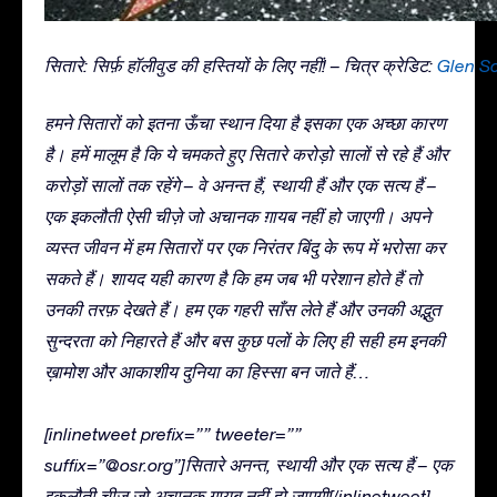
सितारे: सिर्फ़ हॉलीवुड की हस्तियों के लिए नहीं! – चित्र क्रेडिट:
Glen S
हमने सितारों को इतना ऊँचा स्थान दिया है इसका एक अच्छा कारण
है। हमें मालूम है कि ये चमकते हुए सितारे करोड़ो सालों से रहे हैं और
करोड़ों सालों तक रहेंगे – वे अनन्त हैं, स्थायी हैं और एक सत्य हैं –
एक इकलौती ऐसी चीज़े जो अचानक ग़ायब नहीं हो जाएगी। अपने
व्यस्त जीवन में हम सितारों पर एक निरंतर बिंदु के रूप में भरोसा कर
सकते हैं। शायद यही कारण है कि हम जब भी परेशान होते हैं तो
उनकी तरफ़ देखते हैं। हम एक गहरी साँस लेते हैं और उनकी अद्भुत
सुन्दरता को निहारते हैं और बस कुछ पलों के लिए ही सही हम इनकी
ख़ामोश और आकाशीय दुनिया का हिस्सा बन जाते हैं…
[inlinetweet prefix=”” tweeter=””
suffix=”@osr.org”]सितारे अनन्त, स्थायी और एक सत्य हैं – एक
इकलौती चीज़ जो अचानक ग़ायब नहीं हो जाएगी[/inlinetweet]