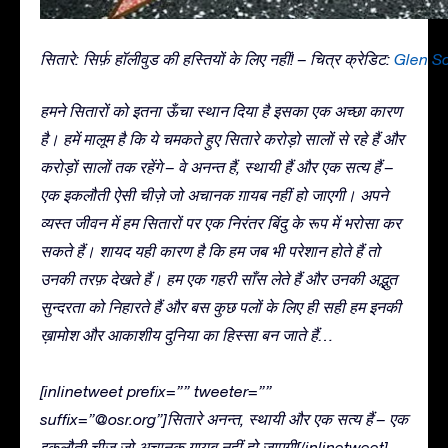
सितारे: सिर्फ़ हॉलीवुड की हस्तियों के लिए नहीं! – चित्र क्रेडिट:
Glen S
हमने सितारों को इतना ऊँचा स्थान दिया है इसका एक अच्छा कारण
है। हमें मालूम है कि ये चमकते हुए सितारे करोड़ो सालों से रहे हैं और
करोड़ों सालों तक रहेंगे – वे अनन्त हैं, स्थायी हैं और एक सत्य हैं –
एक इकलौती ऐसी चीज़े जो अचानक ग़ायब नहीं हो जाएगी। अपने
व्यस्त जीवन में हम सितारों पर एक निरंतर बिंदु के रूप में भरोसा कर
सकते हैं। शायद यही कारण है कि हम जब भी परेशान होते हैं तो
उनकी तरफ़ देखते हैं। हम एक गहरी साँस लेते हैं और उनकी अद्भुत
सुन्दरता को निहारते हैं और बस कुछ पलों के लिए ही सही हम इनकी
ख़ामोश और आकाशीय दुनिया का हिस्सा बन जाते हैं…
[inlinetweet prefix=”” tweeter=””
suffix=”@osr.org”]सितारे अनन्त, स्थायी और एक सत्य हैं – एक
इकलौती चीज़ जो अचानक ग़ायब नहीं हो जाएगी[/inlinetweet]