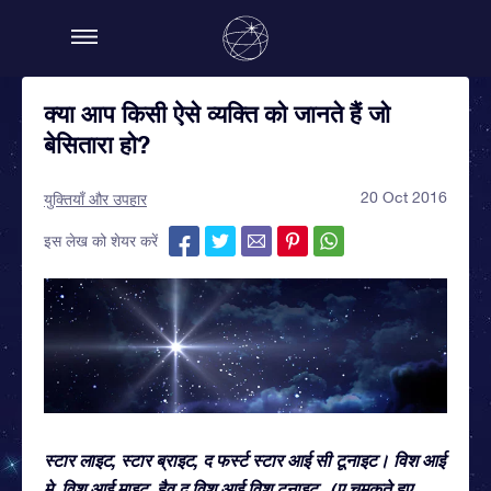
क्या आप किसी ऐसे व्यक्ति को जानते हैं जो
बेसितारा हो?
20 Oct 2016
युक्तियाँ और उपहार
इस लेख को शेयर करें
स्टार लाइट, स्टार ब्राइट, द फर्स्ट स्टार आई सी टूनाइट। विश आई
मे, विश आई माइट, हैव द विश आई विश टूनाइट...(ए चमकते हुए