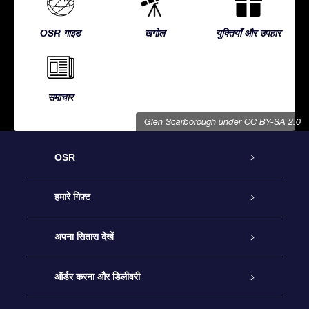
OSR गाइड
खगोल
युक्तियाँ और उपहार
समाचार
Glen Scarborough
under CC BY-SA 2.0
OSR
ग्राहक सेवा
हमारे गिफ़्ट
हमसे संपर्क करें
ऑनलाइन स्टार गिफ़्ट
अपना सितारा देखें
ब्लॉग
OSR गिफ़्ट पैक
स्टार रजिस्टर
ऑर्डर करना और डिलीवरी