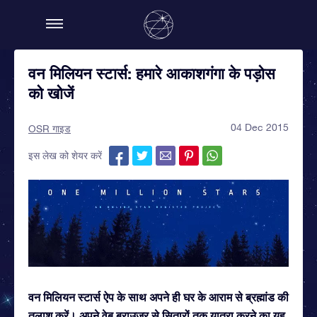
वन मिलियन स्टार्स: हमारे आकाशगंगा के पड़ोस
को खोजें
04 Dec 2015
OSR गाइड
इस लेख को शेयर करें
वन मिलियन स्टार्स ऐप के साथ अपने ही घर के आराम से ब्रह्मांड की
तलाश करें। अपने वेब ब्राउज़र से सितारों तक यात्रा करने का यह