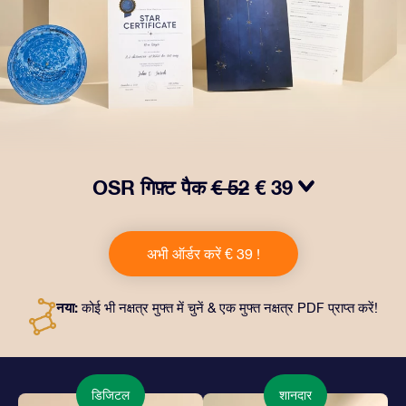
OSR गिफ़्ट पैक
€ 52
€ 39
हमारे OSR गिफ़्ट पैक से आँखों में चमक लाएं! इस उपहार में एक ख़ूबसूरत
लिफ़ाफ़ा, आपकी पसंद से तैयार दस्तावेज़, साथ ही डिजिटल दस्तावेज़
अभी ऑर्डर करें € 39 !
और हमारे ऐप्स का मुफ़्त इस्तेमाल शामिल है। यह दोस्तों और प्रियजनों को
एक हमेशा बरक़रार रहने वाला उपहार पेश करने का जादुई तरीक़ा है।
नया:
कोई भी नक्षत्र मुफ्त में चुनें & एक मुफ्त नक्षत्र PDF प्राप्त करें!
डिजिटल
शानदार