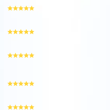
ख़ूबसूरत तोहफ़ा
वी.आर. में इस यूनिवर्स के बारे में जानें
बहुत ही ख़ूबसूरत तोहफ़ा! यह मेरे बॉयफ़्रेंड के लिए उपहार था जो हाई
स्कूल से ग्रैजुएट कर रहा था।
ऐप स्टोर (आईओएस)
प्ले स्टोर (एंड्रॉयड)
फिर से ख़रीदना है
सब कुछ बहुत ही सही था! बेटी के लिए शानदार और प्यारा उपहार। यहाँ
से दोबारा ज़रूर ख़रीदेंगे!
उसे सच में बहुत पसंद आया
मैंने ग्रेजुएशन उपहार के रूप में अपने बॉयफ़्रेंड को दिया। उसे बहुत ही
पसंद आया! उसने फ़ौरन ऐप डाउनलोड किया और अपने स्टार को
लोकेट किया।
उसके लिए एकदम सही उपहार
मेरे बेटे के ग्रेजुएशन के लिए, मैंने उसे एक स्टार गिफ़्ट किया। उसके
लिए एकदम सही उपहार! धन्यवाद!
मेरी गर्लफ़्रेंड के लिए उपहार