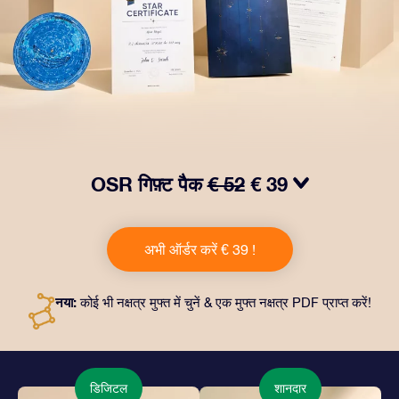
OSR गिफ़्ट पैक
€ 52
€ 39
हमारे OSR गिफ़्ट पैक से आँखों में चमक लाएं! इस उपहार में एक ख़ूबसूरत
लिफ़ाफ़ा, आपकी पसंद से तैयार दस्तावेज़, साथ ही डिजिटल दस्तावेज़
अभी ऑर्डर करें € 39 !
और हमारे ऐप्स का मुफ़्त इस्तेमाल शामिल है। यह दोस्तों और प्रियजनों को
एक हमेशा बरक़रार रहने वाला उपहार पेश करने का जादुई तरीक़ा है।
नया:
कोई भी नक्षत्र मुफ्त में चुनें & एक मुफ्त नक्षत्र PDF प्राप्त करें!
डिजिटल
शानदार