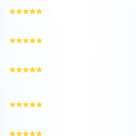
ख़ूबसूरत तोहफ़ा
वी.आर. में इस यूनिवर्स के बारे में जानें
बहुत ही ख़ूबसूरत तोहफ़ा! यह मेरे बॉयफ़्रेंड के लिए उपहार था जो हाई
स्कूल से ग्रैजुएट कर रहा था।
ऐप स्टोर (आईओएस)
प्ले स्टोर (एंड्रॉयड)
फिर से ख़रीदना है
सब कुछ बहुत ही सही था! बेटी के लिए शानदार और प्यारा उपहार। यहाँ
से दोबारा ज़रूर ख़रीदेंगे!
उसे सच में बहुत पसंद आया
मैंने ग्रेजुएशन उपहार के रूप में अपने बॉयफ़्रेंड को दिया। उसे बहुत ही
पसंद आया! उसने फ़ौरन ऐप डाउनलोड किया और अपने स्टार को
लोकेट किया।
उसके लिए एकदम सही उपहार
मेरे बेटे के ग्रेजुएशन के लिए, मैंने उसे एक स्टार गिफ़्ट किया। उसके
लिए एकदम सही उपहार! धन्यवाद!
मेरी गर्लफ़्रेंड के लिए उपहार