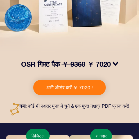
OSR गिफ़्ट पैक
￥ 9360
￥ 7020
हमारे OSR गिफ़्ट पैक से आँखों में चमक लाएं! इस उपहार में एक ख़ूबसूरत
लिफ़ाफ़ा, आपकी पसंद से तैयार दस्तावेज़, साथ ही डिजिटल दस्तावेज़
अभी ऑर्डर करें ￥ 7020 !
और हमारे ऐप्स का मुफ़्त इस्तेमाल शामिल है। यह दोस्तों और प्रियजनों को
एक हमेशा बरक़रार रहने वाला उपहार पेश करने का जादुई तरीक़ा है।
नया:
कोई भी नक्षत्र मुफ्त में चुनें & एक मुफ्त नक्षत्र PDF प्राप्त करें!
डिजिटल
शानदार