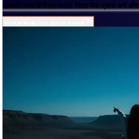
आपकी पसंद से तैयार OSR गिफ़्ट पैक प्राप्त करें और
एक तारे का नाम रखें — 25% छूट
एक तारे का नाम रखें