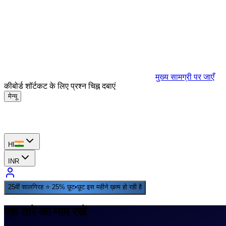
मुख्य सामग्री पर जाएँ
कीबोर्ड शॉर्टकट के लिए प्रश्न चिह्न दबाएं
मेन्यू
HI
INR
25वीं सालगिरह ⭐ 25% छूट
•
छूट इस महीने ख़त्म हो रही है
एक तारे का नाम रखें