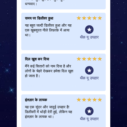
धन्यवाद।
समय पर डिलीवर हुआ
सेवा से बेहद
यह बहुत जल्दी डिलीवर हुआ और यह
सेवा से बे
एक ख़ूबसूरत नीले लिफ़ाफ़े में आया
पर आया और 
था।
साथ स्टार 
मान्य
थैंक यू उपहार
धन्यवाद।
दिल ख़ुश कर दिया
शानदार उ
मैंने कई सितारों को नाम दिया है और
बहुत ही अ
लोगों के चेहरे देखकर हमेशा दिल ख़ुश
बहुत ख़ूबसू
हो जाता है।
लिए बहुत 
थैंक यू उपहार
इंतज़ार के लायक
ख़ूबसूरत
यह एक सुंदर और जादुई उपहार है!
मैंने अपन
डिलीवरी में थोड़ी देरी हुई, लेकिन यह
मां को शु
इंतज़ार के लायक था।
गिफ़्ट पैक
थैंक यू उपहार
सर्टिफ़िकेट
और मैं जल