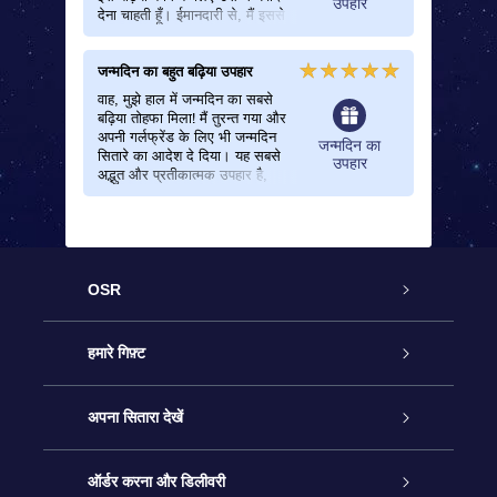
उपहार
देना चाहती हूँ। ईमानदारी से, मैं इससे
अच्छे जन्मदिन के उपहार के बारे में
नहीं सोच सकती हूँ!
जन्मदिन का बहुत बढ़िया उपहार
वाह, मुझे हाल में जन्मदिन का सबसे
बढ़िया तोहफा मिला! मैं तुरन्त गया और
अपनी गर्लफ्रेंड के लिए भी जन्मदिन
जन्मदिन का
सितारे का आदेश दे दिया। यह सबसे
उपहार
अद्भुत और प्रतीकात्मक उपहार है,
इसलिए मैं हर किसी को इसके बारे में
बताना चाहता हूँ!
OSR
ग्राहक सेवा
हमारे गिफ़्ट
हमसे संपर्क करें
ऑनलाइन स्टार गिफ़्ट
अपना सितारा देखें
ब्लॉग
OSR गिफ़्ट पैक
स्टार रजिस्टर
ऑर्डर करना और डिलीवरी