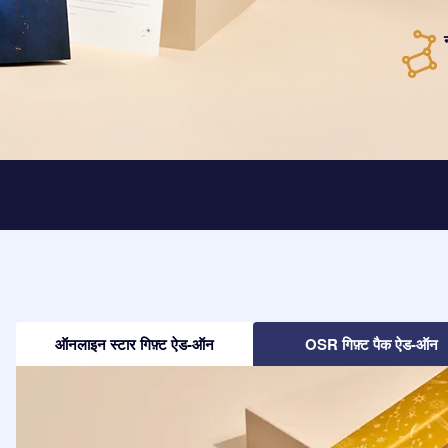
ऑनलाइन स्टार गिफ़्ट ऐड-ऑन
OSR गिफ़्ट पैक ऐड-ऑन