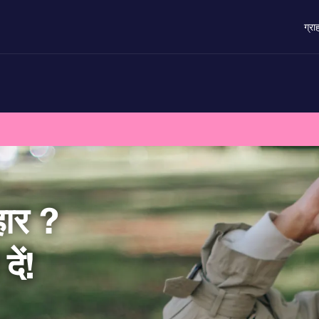
ग्रा
हार ?
ें!