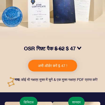
OSR गिफ़्ट पैक
$ 62
$ 47
हमारे OSR गिफ़्ट पैक से आँखों में चमक लाएं! इस उपहार में एक ख़ूबसूरत
लिफ़ाफ़ा, आपकी पसंद से तैयार दस्तावेज़, साथ ही डिजिटल दस्तावेज़
अभी ऑर्डर करें $ 47 !
और हमारे ऐप्स का मुफ़्त इस्तेमाल शामिल है। यह दोस्तों और प्रियजनों को
एक हमेशा बरक़रार रहने वाला उपहार पेश करने का जादुई तरीक़ा है।
नया:
कोई भी नक्षत्र मुफ्त में चुनें & एक मुफ्त नक्षत्र PDF प्राप्त करें!
डिजिटल
शानदार