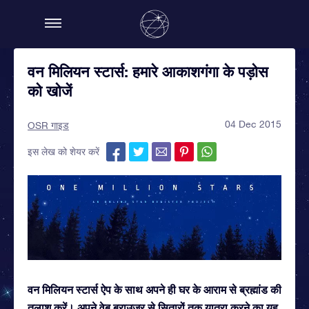
वन मिलियन स्टार्स: हमारे आकाशगंगा के पड़ोस
को खोजें
04 Dec 2015
OSR गाइड
इस लेख को शेयर करें
वन मिलियन स्टार्स ऐप के साथ अपने ही घर के आराम से ब्रह्मांड की
तलाश करें। अपने वेब ब्राउज़र से सितारों तक यात्रा करने का यह