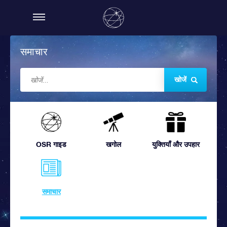
समाचार
खोजें
OSR गाइड
खगोल
युक्तियाँ और उपहार
समाचार