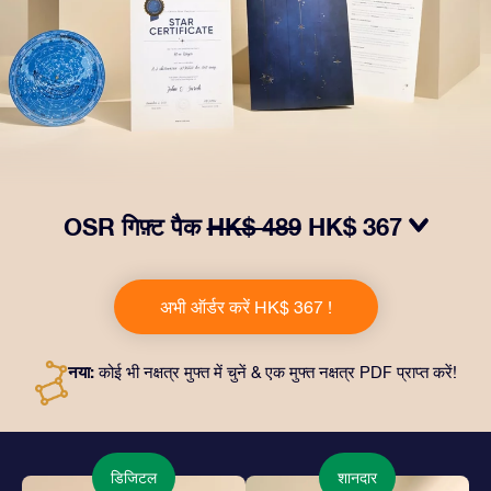
OSR गिफ़्ट पैक
HK$ 489
HK$ 367
हमारे OSR गिफ़्ट पैक से आँखों में चमक लाएं! इस उपहार में एक ख़ूबसूरत
लिफ़ाफ़ा, आपकी पसंद से तैयार दस्तावेज़, साथ ही डिजिटल दस्तावेज़
अभी ऑर्डर करें HK$ 367 !
और हमारे ऐप्स का मुफ़्त इस्तेमाल शामिल है। यह दोस्तों और प्रियजनों को
एक हमेशा बरक़रार रहने वाला उपहार पेश करने का जादुई तरीक़ा है।
नया:
कोई भी नक्षत्र मुफ्त में चुनें & एक मुफ्त नक्षत्र PDF प्राप्त करें!
डिजिटल
शानदार