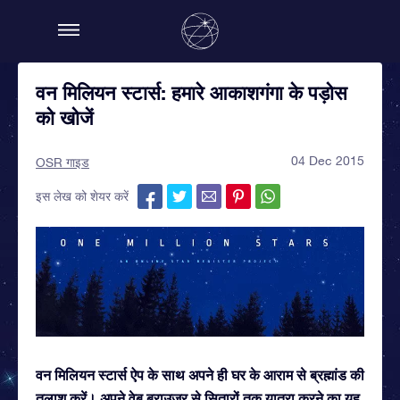
वन मिलियन स्टार्स: हमारे आकाशगंगा के पड़ोस
को खोजें
04 Dec 2015
OSR गाइड
इस लेख को शेयर करें
वन मिलियन स्टार्स ऐप के साथ अपने ही घर के आराम से ब्रह्मांड की
तलाश करें। अपने वेब ब्राउज़र से सितारों तक यात्रा करने का यह