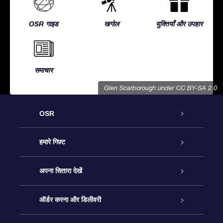
OSR गाइड
खगोल
युक्तियाँ और उपहार
समाचार
Glen Scarborough
under CC BY-SA 2.0
OSR
ग्राहक सेवा
हमारे गिफ़्ट
हमसे संपर्क करें
ऑनलाइन स्टार गिफ़्ट
अपना सितारा देखें
ब्लॉग
OSR गिफ़्ट पैक
स्टार रजिस्टर
ऑर्डर करना और डिलीवरी