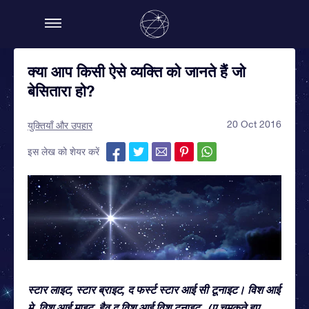
क्या आप किसी ऐसे व्यक्ति को जानते हैं जो
बेसितारा हो?
20 Oct 2016
युक्तियाँ और उपहार
इस लेख को शेयर करें
स्टार लाइट, स्टार ब्राइट, द फर्स्ट स्टार आई सी टूनाइट। विश आई
मे, विश आई माइट, हैव द विश आई विश टूनाइट...(ए चमकते हुए