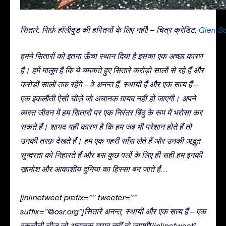
सितारे: सिर्फ़ हॉलीवुड की हस्तियों के लिए नहीं! – चित्र क्रेडिट:
Glen S
हमने सितारों को इतना ऊँचा स्थान दिया है इसका एक अच्छा कारण
है। हमें मालूम है कि ये चमकते हुए सितारे करोड़ो सालों से रहे हैं और
करोड़ों सालों तक रहेंगे – वे अनन्त हैं, स्थायी हैं और एक सत्य हैं –
एक इकलौती ऐसी चीज़े जो अचानक ग़ायब नहीं हो जाएगी। अपने
व्यस्त जीवन में हम सितारों पर एक निरंतर बिंदु के रूप में भरोसा कर
सकते हैं। शायद यही कारण है कि हम जब भी परेशान होते हैं तो
उनकी तरफ़ देखते हैं। हम एक गहरी साँस लेते हैं और उनकी अद्भुत
सुन्दरता को निहारते हैं और बस कुछ पलों के लिए ही सही हम इनकी
ख़ामोश और आकाशीय दुनिया का हिस्सा बन जाते हैं…
[inlinetweet prefix=”” tweeter=””
suffix=”@osr.org”]सितारे अनन्त, स्थायी और एक सत्य हैं – एक
इकलौती चीज़ जो अचानक ग़ायब नहीं हो जाएगी[/inlinetweet]