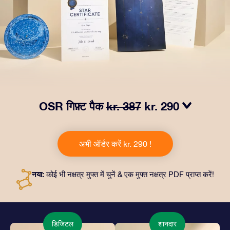
OSR गिफ़्ट पैक
kr. 387
kr. 290
हमारे OSR गिफ़्ट पैक से आँखों में चमक लाएं! इस उपहार में एक ख़ूबसूरत
लिफ़ाफ़ा, आपकी पसंद से तैयार दस्तावेज़, साथ ही डिजिटल दस्तावेज़
अभी ऑर्डर करें kr. 290 !
और हमारे ऐप्स का मुफ़्त इस्तेमाल शामिल है। यह दोस्तों और प्रियजनों को
एक हमेशा बरक़रार रहने वाला उपहार पेश करने का जादुई तरीक़ा है।
नया:
कोई भी नक्षत्र मुफ्त में चुनें & एक मुफ्त नक्षत्र PDF प्राप्त करें!
डिजिटल
शानदार