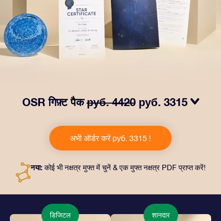
OSR गिफ़्ट पैक
руб. 4420
руб. 3315
हमारे OSR गिफ़्ट पैक से आँखों में चमक लाएं! इस उपहार में एक ख़ूबसूरत
लिफ़ाफ़ा, आपकी पसंद से तैयार दस्तावेज़, साथ ही डिजिटल दस्तावेज़
अभी ऑर्डर करें руб. 3315 !
और हमारे ऐप्स का मुफ़्त इस्तेमाल शामिल है। यह दोस्तों और प्रियजनों को
एक हमेशा बरक़रार रहने वाला उपहार पेश करने का जादुई तरीक़ा है।
नया:
कोई भी नक्षत्र मुफ्त में चुनें & एक मुफ्त नक्षत्र PDF प्राप्त करें!
डिजिटल
शानदार