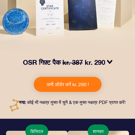
OSR गिफ़्ट पैक
kr. 387
kr. 290
हमारे OSR गिफ़्ट पैक से आँखों में चमक लाएं! इस उपहार में एक ख़ूबसूरत
लिफ़ाफ़ा, आपकी पसंद से तैयार दस्तावेज़, साथ ही डिजिटल दस्तावेज़
अभी ऑर्डर करें kr. 290 !
और हमारे ऐप्स का मुफ़्त इस्तेमाल शामिल है। यह दोस्तों और प्रियजनों को
एक हमेशा बरक़रार रहने वाला उपहार पेश करने का जादुई तरीक़ा है।
नया:
कोई भी नक्षत्र मुफ्त में चुनें & एक मुफ्त नक्षत्र PDF प्राप्त करें!
डिजिटल
शानदार