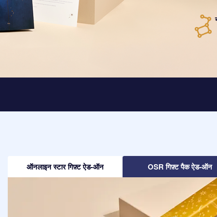
ऑनलाइन स्टार गिफ़्ट ऐड-ऑन
OSR गिफ़्ट पैक ऐड-ऑन