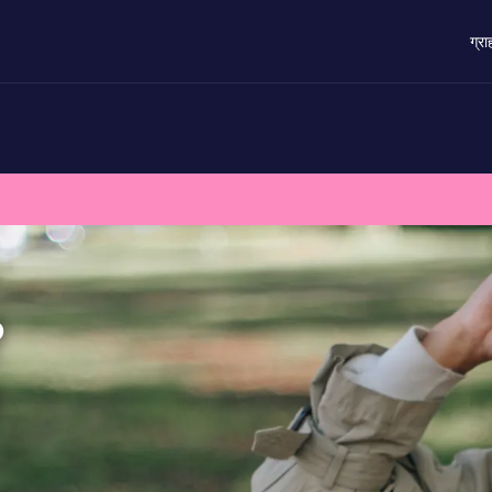
ग्र
?