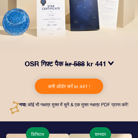
OSR गिफ़्ट पैक
kr 588
kr 441
हमारे OSR गिफ़्ट पैक से आँखों में चमक लाएं! इस उपहार में एक ख़ूबसूरत
लिफ़ाफ़ा, आपकी पसंद से तैयार दस्तावेज़, साथ ही डिजिटल दस्तावेज़
अभी ऑर्डर करें kr 441 !
और हमारे ऐप्स का मुफ़्त इस्तेमाल शामिल है। यह दोस्तों और प्रियजनों को
एक हमेशा बरक़रार रहने वाला उपहार पेश करने का जादुई तरीक़ा है।
नया:
कोई भी नक्षत्र मुफ्त में चुनें & एक मुफ्त नक्षत्र PDF प्राप्त करें!
डिजिटल
शानदार